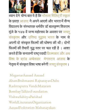
ध्यान देने योग्य बात ये है कि 
भोंसला मिलिट्री स्कूल
के छात्र 
आज़ाद 
ने अपने आदर्श और भारत में सैन्य 
विद्यालय के संस्थापक धर्मवीर डॉ बालकृष्ण शिवराम 
मूंजे के १४७ वें जन्म महोत्सव के अवसर पर 
जयतु 
संस्कृतम
 और 
उत्तिष्ठ युद्धस्व भारत
 के नाम से 
अपनी दो संस्कृत फिल्मों की घोषणा की थी। दोनों 
फिल्मों की तैयारी युद्ध स्तर पर चल रही है । आशा 
करते हैं कि सनातनी राष्ट्रवादी 
फ़िल्मकार और अब 
विश्व के ब्रांड अम्बेसडर  मेगास्टार आज़ाद
 के 
नेतृत्व में संस्कृत विश्व भाषा बनेगी 
जयतु संस्कृतम
।
MegastarAazaad
Aazaad
AhamBrahmasmi
RajnarayanDube
Rashtraputra
VandeMataram 
BombayTalkiesFoundation
VishwaSahityaParishad
WorldLiteratureOrganization 
AazaadFederation
Mahanayakan