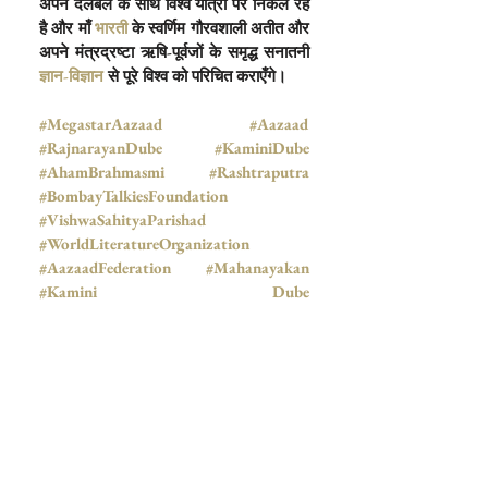
अपने दलबल के साथ विश्व यात्रा पर निकल रहे 
है और माँ
 भारती
 के स्वर्णिम गौरवशाली अतीत और 
अपने मंत्रद्रष्टा ऋषि-पूर्वजों के समृद्ध सनातनी
ज्ञान-विज्ञान
 से पूरे विश्व को परिचित कराएँगे।
#MegastarAazaad
 #Aazaad
#RajnarayanDube
 #KaminiDube
#AhamBrahmasmi
 #Rashtraputra
#BombayTalkiesFoundation
#VishwaSahityaParishad
#WorldLiteratureOrganization
#AazaadFederation
 #Mahanayakan
#Kamini Dube
#Thebombaytalkiesstudios
#SanskritMovie
 #bombaytalkies.co
#bombaytalkiesfoundation
#bombaytalkies
 #HindiCinema
#PillarOfIndian Cinema
 #Lord 
Ganesha
 #DilAajShayarHai
#Gambler
#Ganesh Mantra
#VakratundaMahakaya
 #Sanskrit