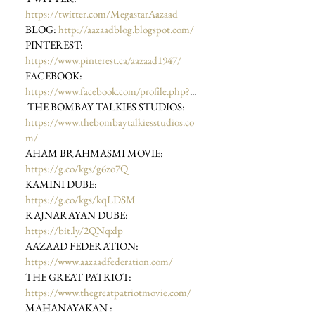
https://twitter.com/MegastarAazaad
BLOG: 
http://aazaadblog.blogspot.com/
PINTEREST: 
https://www.pinterest.ca/aazaad1947/
FACEBOOK: 
https://www.facebook.com/profile.php?
...
 THE BOMBAY TALKIES STUDIOS: 
https://www.thebombaytalkiesstudios.co
m/
AHAM BRAHMASMI MOVIE: 
https://g.co/kgs/g6zo7Q
KAMINI DUBE: 
https://g.co/kgs/kqLDSM
RAJNARAYAN DUBE: 
https://bit.ly/2QNqxlp
AAZAAD FEDERATION: 
https://www.aazaadfederation.com/
THE GREAT PATRIOT:  
https://www.thegreatpatriotmovie.com/
MAHANAYAKAN : 