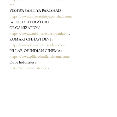
m/
VISHWA SAHITYA PARISHAD : 
https://www.vishwasahityaparishad.com/
 WORLD LITERATURE 
ORGANIZATION : 
https://www.worldliteratureorganizati
... 
KUMARI CHHAVI DEVI : 
https://www.kumarichhavidevi.com
PILLAR OF INDIAN CINEMA : 
https://www.pillarofindiancinema.com/
Dube Industries : 
https://dubeindustries.com
Prayagraj : 
https://bit.ly/2RpQxDI
Chandra Shekhar Azad : 
https://g.co/kgs/A6evFz
Chandra Shekhar Azad : 
https://en.wikipedia.org/wiki/Chandra
... 
JNU : 
https://bit.ly/3ceksH9
JNU : 
https://en.wikipedia.org/wiki/Jawahar
...