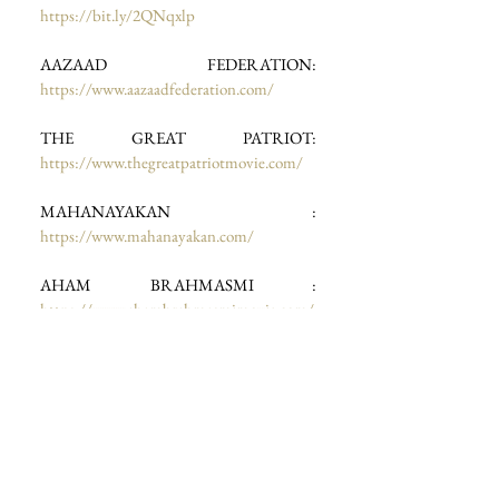
https://bit.ly/2QNqxlp
AAZAAD FEDERATION: 
https://www.aazaadfederation.com/
THE GREAT PATRIOT: 
https://www.thegreatpatriotmovie.com/
MAHANAYAKAN : 
https://www.mahanayakan.com/
AHAM BRAHMASMI : 
https://www.ahambrahmasmimovie.com/
RASHTRAPUTRA : 
https://www.rashtraputra.com/
KAMINI DUBE : 
https://www.kaminidube.com/