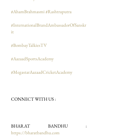
#AhamBrahmasmi
#Rashtraputra
#InternationalBrandAmbassadorOfSanskr
it
#BombayTalkiesTV
#AazaadSportsAcademy
#MegastarAazaadCricketAcademy
CONNECT WITH US :
BHARAT BANDHU : 
https://bharatbandhu.com