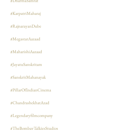
#DharmaSamrat
#KarpatriMaharaj
#RajnarayanDube
#MegastarAazaad
#MaharishiAazaad
#JayatuSanskritam
#SanskritMahanayak
#PillarOfIndianCinema
#ChandrashekhatAzad
#Legendaryfilmcompany
#TheBombayTalkiesStudios